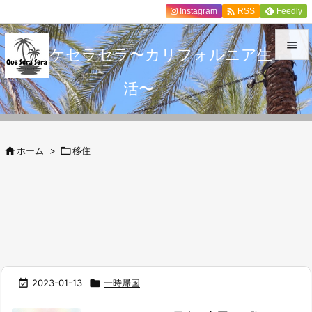

Instagram
Feedly
RSS

ケセラセラ〜カリフォルニア生

活〜
メニュ

サイド


ホーム
>

移住
前へ

次へ

検索

2023-01-13

一時帰国