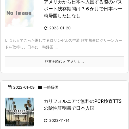
アメリカから日本へ入国する際のパス
ポート残存期間は？６か月で日本へ一
時帰国したはなし

2023-01-20
いつも人でごった返してるロサンゼルス空港 昨年無事にグリーンカー
ドを取得し、日本に一時帰国 ...
記事を読む
アメリカ ...

2022-01-09

一時帰国
カリフォルニアで無料のPCR検査TTS
の陰性証明書で日本入国

2023-11-14