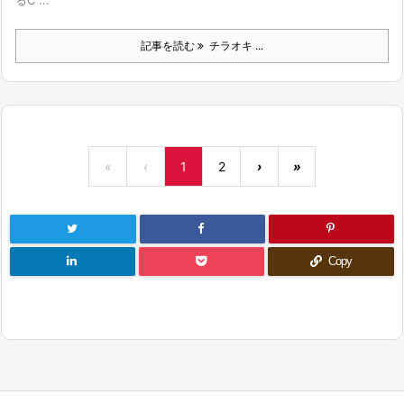
るC ...
記事を読む
チラオキ ...
«
‹
1
2
›
»
Copy