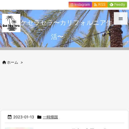

Instagram
Feedly
RSS

ケセラセラ〜カリフォルニア生

活〜
メニュ

サイド


ホーム
>
前へ

次へ

検索

2023-01-13

一時帰国