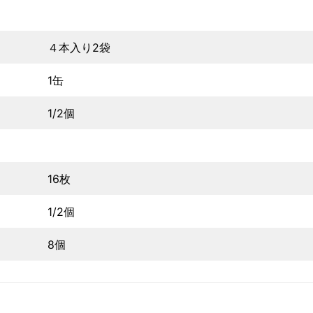
４本入り2袋
1缶
1/2個
16枚
1/2個
8個