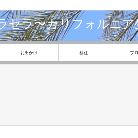
ラセラ〜カリフォルニア
お出かけ
移住
プ