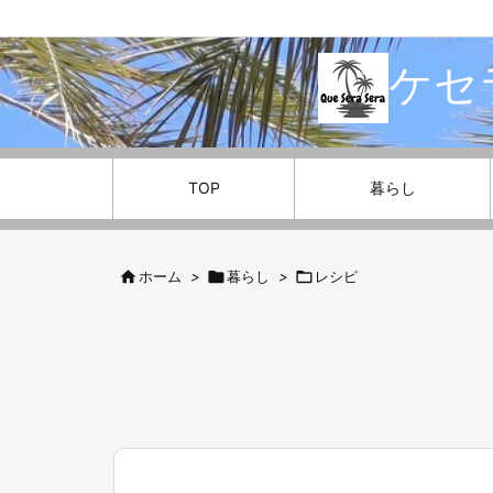
ケセ
TOP
暮らし

ホーム
>

暮らし
>

レシピ