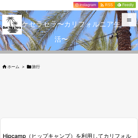

Instagram
Feedly
RSS

ケセラセラ〜カリフォルニア生

活〜
メニュ

サイド


ホーム
>

旅行
前へ

次へ

検索
Hipcamp（ヒップキャンプ）を利用してカリフォル