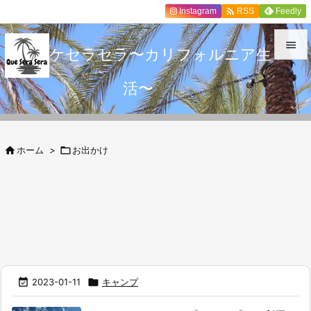

Instagram
Feedly
RSS

ケセラセラ〜カリフォルニア生

活〜
メニュ

サイド


ホーム
>

お出かけ
前へ

次へ

検索

2023-01-11

キャンプ