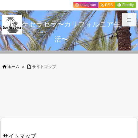

Instagram
Feedly
RSS

ケセラセラ〜カリフォルニア生

活〜
メニュ

サイド


ホーム
>

サイトマップ
前へ

次へ

検索
サイトマップ